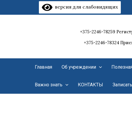
Перейти
версия для слабовидящих
к
содержимому
+375-2246-78259 Регист
+375-2246-78324 При
Главная
Об учреждении
Полезна
Важно знать
КОНТАКТЫ
Записат