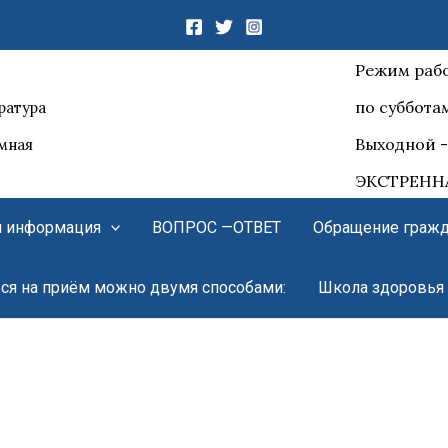
Режим рабо
по субботам
ратура
Выходной -
емная
ЭКСТРЕННА
я информация
ВОПРОС —ОТВЕТ
Обращение граж
ься на приём можно двумя способами:
Школа здоровья