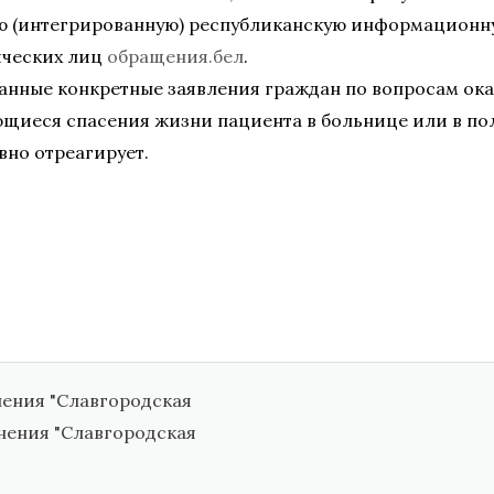
ю (интегрированную) республиканскую информационну
ических лиц
обращения.бел
.
анные конкретные заявления граждан по вопросам ок
щиеся спасения жизни пациента в больнице или в по
вно отреагирует.
нения "Славгородская
анения "Славгородская