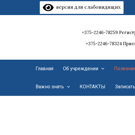
Перейти
версия для слабовидящих
к
содержимому
+375-2246-78259 Регист
+375-2246-78324 При
Главная
Об учреждении
Полезна
Важно знать
КОНТАКТЫ
Записат