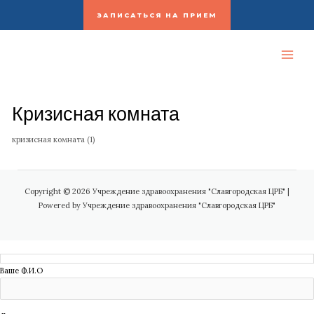
Перейти
ЗАПИСАТЬСЯ НА ПРИЕМ
к
содержимому
MAI
MEN
Кризисная комната
кризисная комната (1)
Copyright © 2026 Учреждение здравоохранения "Славгородская ЦРБ" |
Powered by Учреждение здравоохранения "Славгородская ЦРБ"
Ваше Ф.И.О